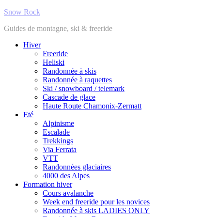
Snow Rock
Guides de montagne, ski & freeride
Hiver
Freeride
Heliski
Randonnée à skis
Randonnée à raquettes
Ski / snowboard / telemark
Cascade de glace
Haute Route Chamonix-Zermatt
Eté
Alpinisme
Escalade
Trekkings
Via Ferrata
VTT
Randonnées glaciaires
4000 des Alpes
Formation hiver
Cours avalanche
Week end freeride pour les novices
Randonnée à skis LADIES ONLY