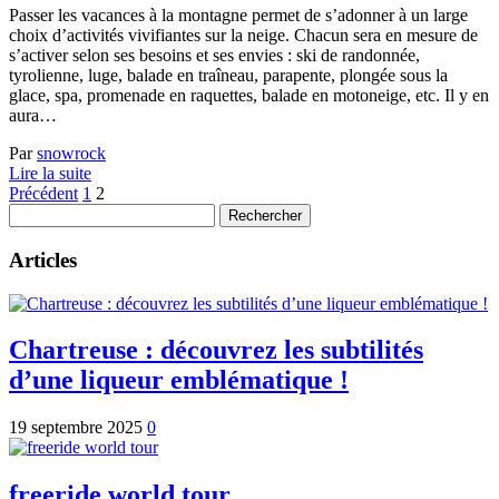
Passer les vacances à la montagne permet de s’adonner à un large
choix d’activités vivifiantes sur la neige. Chacun sera en mesure de
s’activer selon ses besoins et ses envies : ski de randonnée,
tyrolienne, luge, balade en traîneau, parapente, plongée sous la
glace, spa, promenade en raquettes, balade en motoneige, etc. Il y en
aura…
Par
snowrock
Lire la suite
Pagination
Précédent
1
2
Rechercher :
des
publications
Articles
Chartreuse : découvrez les subtilités
d’une liqueur emblématique !
19 septembre 2025
0
freeride world tour