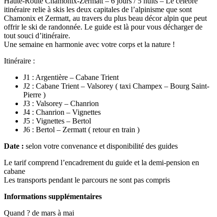
Haute-Route Chamonix-Zermatt – 6 jours / 5 nuits – Le célèbre
itinéraire relie à skis les deux capitales de l’alpinisme que sont
Chamonix et Zermatt, au travers du plus beau décor alpin que peut
offrir le ski de randonnée. Le guide est là pour vous décharger de
tout souci d’itinéraire.
Une semaine en harmonie avec votre corps et la nature !
Itinéraire :
J1 : Argentière – Cabane Trient
J2 : Cabane Trient – Valsorey ( taxi Champex – Bourg Saint-
Pierre )
J3 : Valsorey – Chanrion
J4 : Chanrion – Vignettes
J5 : Vignettes – Bertol
J6 : Bertol – Zermatt ( retour en train )
Date :
selon votre convenance et disponibilité des guides
Le tarif comprend l’encadrement du guide et la demi-pension en
cabane
Les transports pendant le parcours ne sont pas compris
Informations supplémentaires
Quand ? de mars à mai