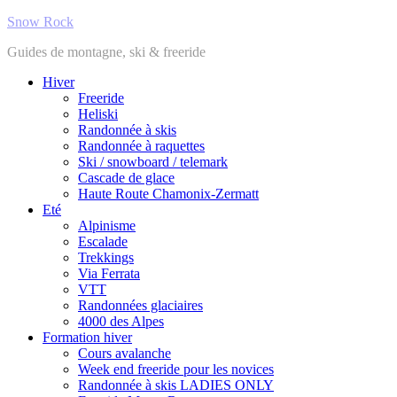
Snow Rock
Guides de montagne, ski & freeride
Hiver
Freeride
Heliski
Randonnée à skis
Randonnée à raquettes
Ski / snowboard / telemark
Cascade de glace
Haute Route Chamonix-Zermatt
Eté
Alpinisme
Escalade
Trekkings
Via Ferrata
VTT
Randonnées glaciaires
4000 des Alpes
Formation hiver
Cours avalanche
Week end freeride pour les novices
Randonnée à skis LADIES ONLY